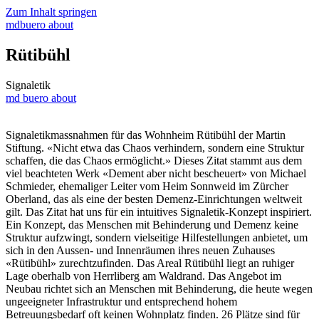
Zum Inhalt springen
mdbuero
about
Rütibühl
Signaletik
md buero
about
Signaletikmassnahmen für das Wohnheim Rütibühl der Martin
Stiftung. «Nicht etwa das Chaos verhindern, sondern eine Struktur
schaffen, die das Chaos ermöglicht.» Dieses Zitat stammt aus dem
viel beachteten Werk «Dement aber nicht bescheuert» von Michael
Schmieder, ehemaliger Leiter vom Heim Sonnweid im Zürcher
Oberland, das als eine der besten Demenz-Einrichtungen weltweit
gilt. Das Zitat hat uns für ein intuitives Signaletik-Konzept inspiriert.
Ein Konzept, das Menschen mit Behinderung und Demenz keine
Struktur aufzwingt, sondern vielseitige Hilfestellungen anbietet, um
sich in den Aussen- und Innenräumen ihres neuen Zuhauses
«Rütibühl» zurechtzufinden. Das Areal Rütibühl liegt an ruhiger
Lage oberhalb von Herrliberg am Waldrand. Das Angebot im
Neubau richtet sich an Menschen mit Behinderung, die heute wegen
ungeeigneter Infrastruktur und entsprechend hohem
Betreuungsbedarf oft keinen Wohnplatz finden. 26 Plätze sind für